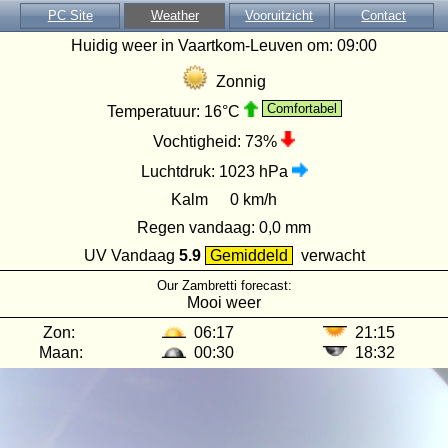
PC Site
Weather
Vooruitzicht
Contact
Huidig weer in Vaartkom-Leuven om:
09:00
Zonnig
Comfortabel
Temperatuur:
16°C
Vochtigheid:
73%
Luchtdruk:
1023 hPa
Kalm
0 km/h
Regen vandaag:
0,0 mm
UV Vandaag
5.9
Gemiddeld
verwacht
Our Zambretti forecast:
Mooi weer
Zon:
06:17
21:15
Maan:
00:30
18:32