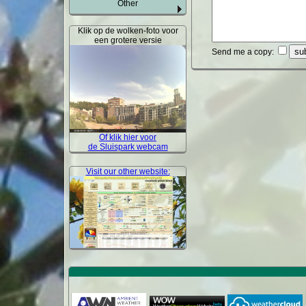
Other
Klik op de wolken-foto voor
een grotere versie
Send me a copy:
Of klik hier voor
de Sluispark webcam
Visit our other website: