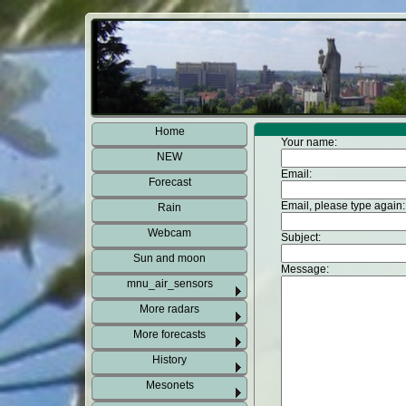
Home
Your name:
NEW
Email:
Forecast
Email, please type again
Rain
Webcam
Subject:
Sun and moon
Message:
mnu_air_sensors
More radars
More forecasts
History
Mesonets