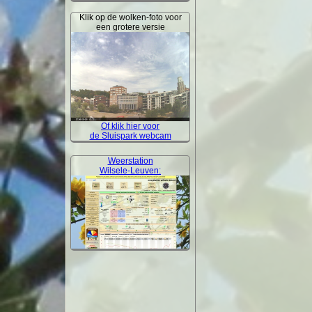
Klik op de wolken-foto voor
een grotere versie
Of klik hier voor
de Sluispark webcam
Weerstation
Wilsele-Leuven: