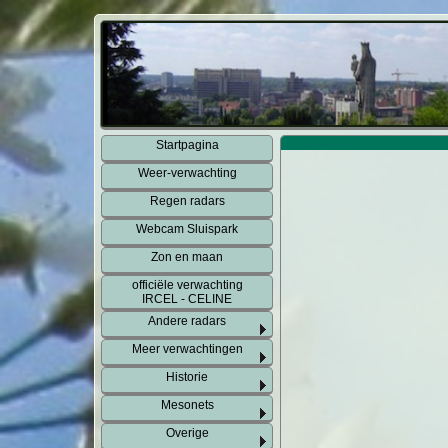
Startpagina
Weer-verwachting
Regen radars
Webcam Sluispark
Zon en maan
officiële verwachting
IRCEL - CELINE
Andere radars
Meer verwachtingen
Historie
Mesonets
Overige